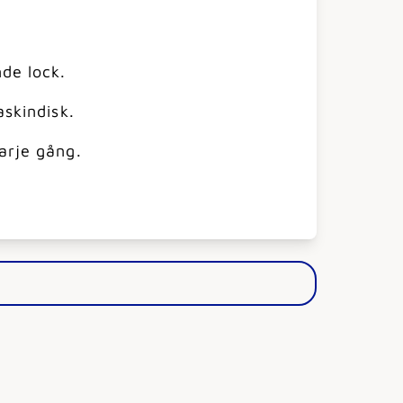
de lock.
askindisk.
arje gång.