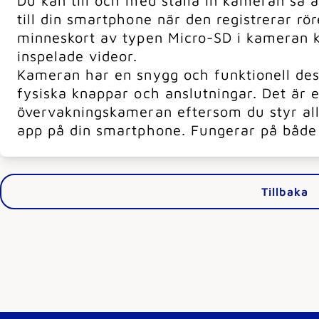
Du kan till och med ställa in kameran så 
till din smartphone när den registrerar rör
minneskort av typen Micro-SD i kameran k
inspelade videor.
Kameran har en snygg och funktionell desi
fysiska knappar och anslutningar. Det är e
övervakningskameran eftersom du styr alla
app på din smartphone. Fungerar på både 
Tillbaka