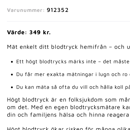
912352
Varunummer:
Värde: 349 kr.
Mät enkelt ditt blodtryck hemifrån – och 
Ett högt blodtrycks märks inte – det måst
Du får mer exakta mätningar i lugn och r
Du kan mäta så ofta du vill och hålla koll p
Högt blodtryck är en folksjukdom som mån
om det. Med en egen blodtrycksmätare kan 
din och familjens hälsa och hinna reagera 
Högt blodtryck ökar risken för många oli