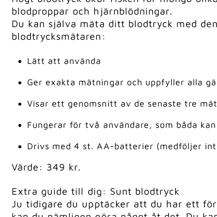
blodproppar och hjärnblödningar.
Du kan själva mäta ditt blodtryck med den
blodtrycksmätaren:
Lätt att använda
Ger exakta mätningar och uppfyller alla gä
Visar ett genomsnitt av de senaste tre mä
Fungerar för två användare, som båda kan f
Drivs med 4 st. AA-batterier (medföljer int
Värde: 349 kr.
Extra guide till dig: Sunt blodtryck
Ju tidigare du upptäcker att du har ett för
kan du nämligen göra något åt det. Du ka