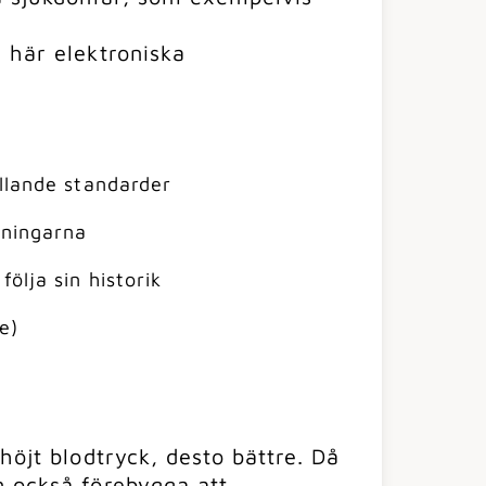
 här elektroniska
llande standarder
tningarna
ölja sin historik
e)
höjt blodtryck, desto bättre. Då
n också förebygga att