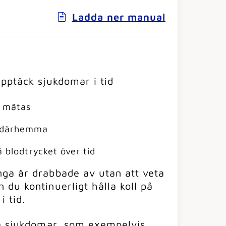
Ladda ner manual
upptäck sjukdomar i tid
e mätas
o därhemma
å blodtrycket över tid
ga är drabbade av utan att veta
du kontinuerligt hålla koll på
i tid.
ka sjukdomar, som exempelvis